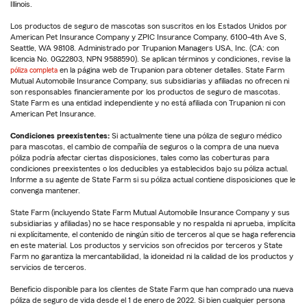
Illinois.
Los productos de seguro de mascotas son suscritos en los Estados Unidos por
American Pet Insurance Company y ZPIC Insurance Company, 6100-4th Ave S,
Seattle, WA 98108. Administrado por Trupanion Managers USA, Inc. (CA: con
licencia No. 0G22803, NPN 9588590). Se aplican términos y condiciones, revise la
póliza completa
en la página web de Trupanion para obtener detalles. State Farm
Mutual Automobile Insurance Company, sus subsidiarias y afiliadas no ofrecen ni
son responsables financieramente por los productos de seguro de mascotas.
State Farm es una entidad independiente y no está afiliada con Trupanion ni con
American Pet Insurance.
Condiciones preexistentes:
Si actualmente tiene una póliza de seguro médico
para mascotas, el cambio de compañía de seguros o la compra de una nueva
póliza podría afectar ciertas disposiciones, tales como las coberturas para
condiciones preexistentes o los deducibles ya establecidos bajo su póliza actual.
Informe a su agente de State Farm si su póliza actual contiene disposiciones que le
convenga mantener.
State Farm (incluyendo State Farm Mutual Automobile Insurance Company y sus
subsidiarias y afiliadas) no se hace responsable y no respalda ni aprueba, implícita
ni explícitamente, el contenido de ningún sitio de terceros al que se haga referencia
en este material. Los productos y servicios son ofrecidos por terceros y State
Farm no garantiza la mercantabilidad, la idoneidad ni la calidad de los productos y
servicios de terceros.
Beneficio disponible para los clientes de State Farm que han comprado una nueva
póliza de seguro de vida desde el 1 de enero de 2022. Si bien cualquier persona