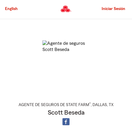
Pasar
al
English
Iniciar Sesión
contenido
principal
Comienzo
del
contenido
principal
®
AGENTE DE SEGUROS DE STATE FARM
,
DALLAS
, TX
Scott Beseda