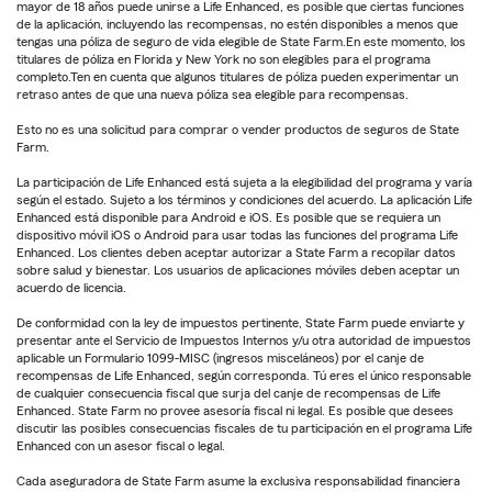
mayor de 18 años puede unirse a Life Enhanced, es posible que ciertas funciones
de la aplicación, incluyendo las recompensas, no estén disponibles a menos que
tengas una póliza de seguro de vida elegible de State Farm.En este momento, los
titulares de póliza en Florida y New York no son elegibles para el programa
completo.Ten en cuenta que algunos titulares de póliza pueden experimentar un
retraso antes de que una nueva póliza sea elegible para recompensas.
Esto no es una solicitud para comprar o vender productos de seguros de State
Farm.
La participación de Life Enhanced está sujeta a la elegibilidad del programa y varía
según el estado. Sujeto a los términos y condiciones del acuerdo. La aplicación Life
Enhanced está disponible para Android e iOS. Es posible que se requiera un
dispositivo móvil iOS o Android para usar todas las funciones del programa Life
Enhanced. Los clientes deben aceptar autorizar a State Farm a recopilar datos
sobre salud y bienestar. Los usuarios de aplicaciones móviles deben aceptar un
acuerdo de licencia.
De conformidad con la ley de impuestos pertinente, State Farm puede enviarte y
presentar ante el Servicio de Impuestos Internos y/u otra autoridad de impuestos
aplicable un Formulario 1099-MISC (ingresos misceláneos) por el canje de
recompensas de Life Enhanced, según corresponda. Tú eres el único responsable
de cualquier consecuencia fiscal que surja del canje de recompensas de Life
Enhanced. State Farm no provee asesoría fiscal ni legal. Es posible que desees
discutir las posibles consecuencias fiscales de tu participación en el programa Life
Enhanced con un asesor fiscal o legal.
Cada aseguradora de State Farm asume la exclusiva responsabilidad financiera