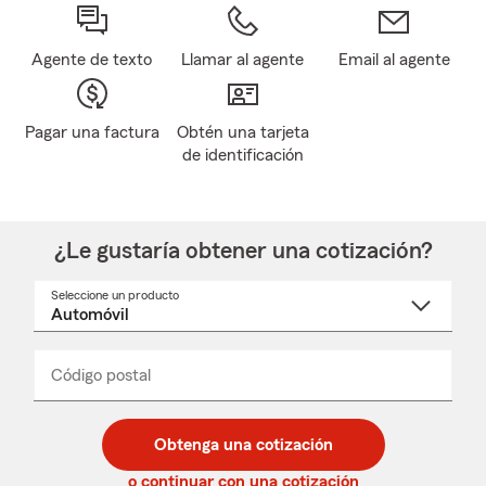
Agente de texto
Llamar al agente
Email al agente
Pagar una factura
Obtén una tarjeta
de identificación
¿Le gustaría obtener una cotización?
Seleccione un producto
Seleccione
un
nombre
de
producto
del
Código postal
Ingresa
Ingresa
_____
menú
un
un
desplegable
código
código
postal
postal
Obtenga una cotización
de
de
5
5
o continuar con una cotización