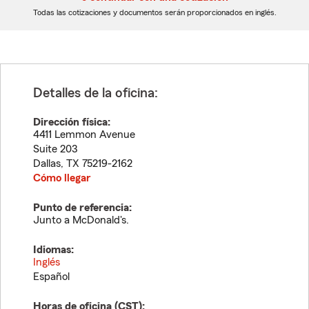
dígitos
dígitos
Todas las cotizaciones y documentos serán proporcionados en inglés.
Detalles de la oficina:
Dirección física:
4411 Lemmon Avenue
Suite 203
Dallas
,
TX
75219-2162
Cómo llegar
Punto de referencia:
Junto a McDonald's.
Idiomas:
Inglés
Español
Horas de oficina (
CST
):